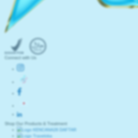
Connect with Us
Shop Our Products & Treatment