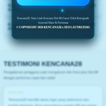
5) Bagaimana cara mendapatkan link Kencana28
terbaru?
Kencana28: Situs Link Kencana Slot 88 Gacor Orbit Retrograde
Asteroid Mars & Performa
6) Apa yang harus dilakukan jika link Kencana28
© COPYRIGHT 2026 KENCANA28 x SEO LAUTREZEKI
tidak dapat dibuka?
TESTIMONI KENCANA28
Pengalaman pengguna saat mengakses link Kencana Slot 88
dengan performa cepat dan stabil
★★★★★
"Kencana28 memiliki akses login yang sederhana dan
mudah dipahami. Saya mencobanya melalui HP dan laptop,