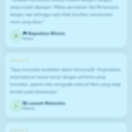
yang mudah dipelajari. Pilihan permainan Slot 88 tersusun
dengan rapi sehingga saya tidak kesulitan menemukan
menu yang dicari."
🎮 Bagaskara Wisesa
B
Medan
★★★★★
"Saya menyukai kestabilan akses Kencana28. Perpindahan
antarhalaman terasa lancar dengan performa yang
konsisten, seperti orbit retrograde asteroid Mars yang tetap
berada pada lintasannya."
🚀 Larasati Mahendra
L
Madura
★★★★★