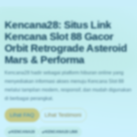
Kencana28: Situs Link
Kencana Slot 88 Gacor
Orbit Retrograde Asteroid
Mars & Performa
Kencana28 hadir sebagai platform hiburan online yang
menyediakan informasi akses menuju Kencana Slot 88
melalui tampilan modern, responsif, dan mudah digunakan
di berbagai perangkat.
Lihat FAQ
Lihat Testimoni
KENCANA28
KENCANA28 LINK