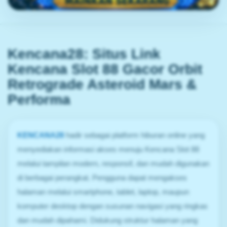
Kencana28: Situs Link
Kencana Slot 88 Gacor Orbit
Retrograde Asteroid Mars &
Performa
KENCANA28
hadir sebagai platform hiburan online yang
menyediakan informasi akses menuju Kencana Slot 88
melalui tampilan modern, responsif, dan mudah digunakan
di berbagai perangkat. Pengguna dapat mengakses
halaman melalui smartphone, tablet, laptop, maupun
komputer desktop dengan susunan navigasi yang ringkas
dan mudah dipahami. Didukung struktur halaman yang